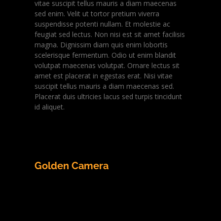
vitae suscipit tellus mauris a diam maecenas
sed enim. Velit ut tortor pretium viverra
suspendisse potenti nullam. Et molestie ac
feugiat sed lectus. Non nisi est sit amet facilisis
magna. Dignissim diam quis enim lobortis
scelerisque fermentum. Odio ut enim blandit
volutpat maecenas volutpat. Ornare lectus sit
amet est placerat in egestas erat. Nisi vitae
suscipit tellus mauris a diam maecenas sed.
Placerat duis ultricies lacus sed turpis tincidunt
id aliquet.
Golden Camera
Lorem ipsum dolor sit amet, consectetur
adipiscing elit, sed do eiusmod tempor
incididunt ut labore et dolore magna aliqua
Egestas purus viverra accumsan in nisl nisi Arcu