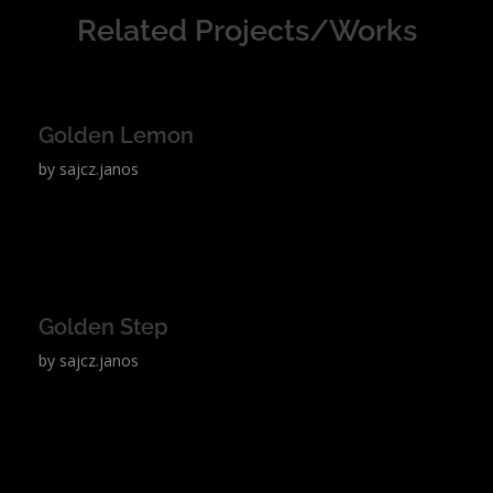
Related Projects/Works
Golden Lemon
by
sajcz.janos
Golden Step
by
sajcz.janos