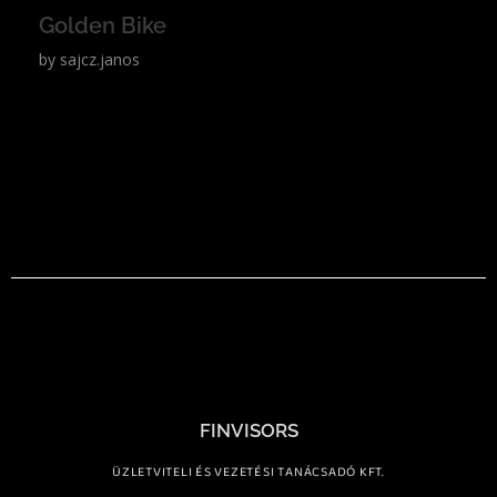
Golden Bike
by
sajcz.janos
FINVISORS
ÜZLETVITELI ÉS VEZETÉSI TANÁCSADÓ KFT.