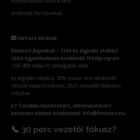
Kombinálható vissza nem
térítendő forrásokkal.
🔜
Várható kiírások
Nemzeti Bajnokok – Zöld és digitális átállást
célzó egyműveletes kombinált Hitelprogram
:100-400 millió Ft támogatás zöld
és digitális célokra, 30% vissza nem térítendő
résszel exportőröknek, 2025 második félévben
indulhat.
👉
További részletekért, előminősítésért
keressen minket bizalommal: info@finvisors.hu
📞 30 perc vezetői fókusz?