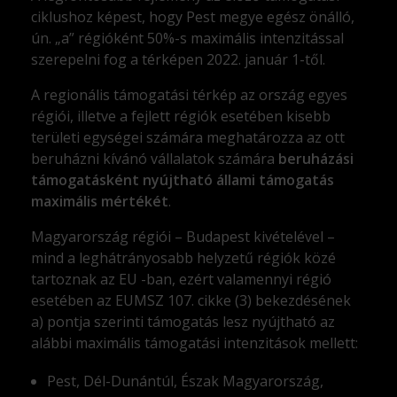
ciklushoz képest, hogy Pest megye egész önálló,
ún. „a” régióként 50%-s maximális intenzitással
szerepelni fog a térképen 2022. január 1-től.
A regionális támogatási térkép az ország egyes
régiói, illetve a fejlett régiók esetében kisebb
területi egységei számára meghatározza az ott
beruházni kívánó vállalatok számára
beruházási
támogatásként nyújtható állami támogatás
maximális mértékét
.
Magyarország régiói – Budapest kivételével –
mind a leghátrányosabb helyzetű régiók közé
tartoznak az EU -ban, ezért valamennyi régió
esetében az EUMSZ 107. cikke (3) bekezdésének
a) pontja szerinti támogatás lesz nyújtható az
alábbi maximális támogatási intenzitások mellett:
Pest, Dél-Dunántúl, Észak Magyarország,