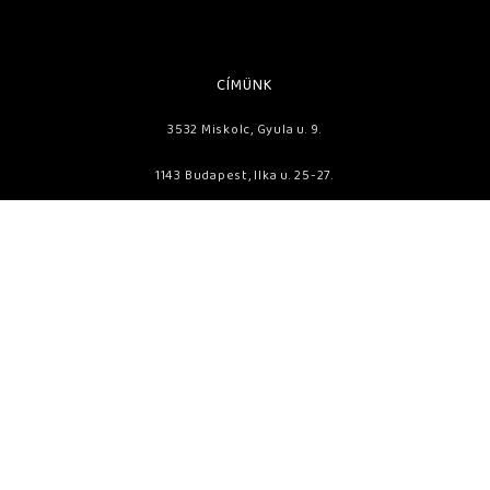
CÍMÜNK
3532 Miskolc, Gyula u. 9.
1143 Budapest, Ilka u. 25-27.
TELEFON