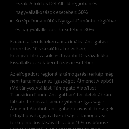
Észak-Alföld és Dél-Alföld régióban és
nagyvállalkozások esetében:
50%
Közép-Dunántúl és Nyugat-Dunántúl régióban
és nagyvállalkozások esetében:
30%
.
Ezeken a területeken a maximális támogatási
intenzitás 10 százalékkal növelhető
középvállalkozások, és további 10 százalékkal
kisvállalkozások beruházásai esetében.
Az elfogadott regionális támogatási térkép még
nem tartalmazza az Igazságos Átmenet Alapból
(Méltányos Átállást Támogató Alap/Just
Transition Fund) támogatható területek ábrán
látható bónuszát, amennyiben az Igazságos
Átmenet Alapból támogatásra javasolt térségek
listáját jóváhagyja a Bizottság, a támogatási
térkép módosításával további 10%-os bónusz