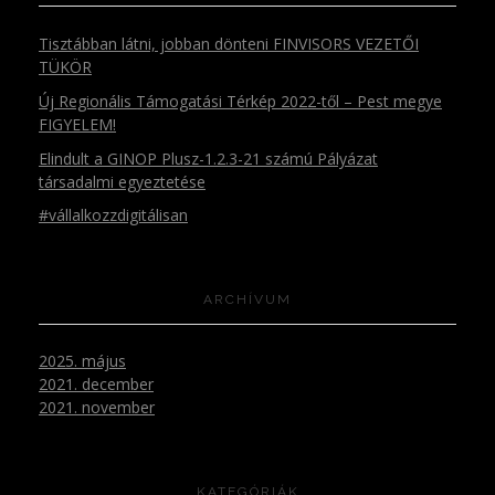
Tisztábban látni, jobban dönteni FINVISORS VEZETŐI
TÜKÖR
Új Regionális Támogatási Térkép 2022-től – Pest megye
FIGYELEM!
Elindult a GINOP Plusz-1.2.3-21 számú Pályázat
társadalmi egyeztetése
#vállalkozzdigitálisan
ARCHÍVUM
2025. május
2021. december
2021. november
KATEGÓRIÁK