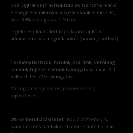
K
KV Digitális infrastruktúra és transzformáció
elősegítése mikrovállalkozásoknak:
6 millió Ft,
akár 90% támogatás. 1-10 fős
cégeknek elmaradott régiókban. Digitális
adminisztrációs megoldásokra (harver, szoftver).
Terménytisztítók, tárolók, szárítók, vetőmag
üzemek fejlesztésének támogatása
:
max. 200
millió Ft, 65–70% támogatás.
Mezőgazdasági építés, gépbeszerzés,
fejlesztések.
0%-os beruházási hitel:
Induló cégeknek is,
kamatmentes hitel akár 10 évre, szinte bármire.