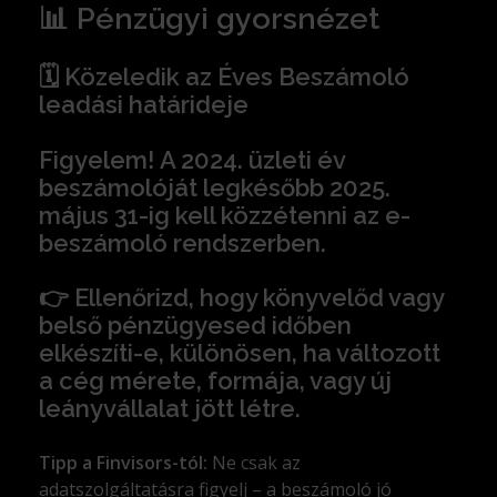
📊 Pénzügyi gyorsnézet
🗓️ Közeledik az Éves Beszámoló
leadási határideje
Figyelem! A 2024. üzleti év
beszámolóját legkésőbb 2025.
május 31-ig kell közzétenni az e-
beszámoló rendszerben.
👉 Ellenőrizd, hogy könyvelőd vagy
belső pénzügyesed időben
elkészíti-e, különösen, ha változott
a cég mérete, formája, vagy új
leányvállalat jött létre.
Tipp a Finvisors-tól:
Ne csak az
adatszolgáltatásra figyelj – a beszámoló jó