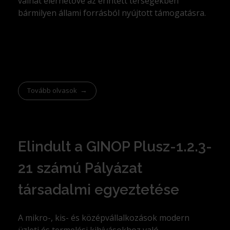
válhat elérhetővé az érintett térségekben
bármilyen állami forrásból nyújtott támogatásra.
Tovább olvasok
Elindult a GINOP Plusz-1.2.3-
21 számú Pályázat
társadalmi egyeztetése
A mikro-, kis- és középvállalkozások modern
üzleti és termelési kihívásokhoz való