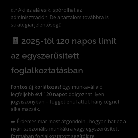
👉 Aki ez alá esik, spórolhat az
adminisztráción. De a tartalom továbbra is
stratégiai jelentőségű.
🧾 2025-től 120 napos limit
az egyszerűsített
foglalkoztatásban
Fontos új korlátozás!
Egy munkavállaló
legfeljebb
évi 120 napot
dolgozhat ilyen
jogviszonyban – függetlenül attól, hány cégnél
alkalmazzák.
➡️ Érdemes már most átgondolni, hogyan hat ez a
nyári szezonális munkákra vagy egyszerűsített
formában foglalkoztatott segítőidre.