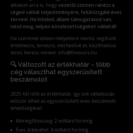
alkalom arra is, hogy
vezetői szinten ránézz a
céged valódi teljesítményére, felülvizsgáld éves
terveid. Ha hiteled, állami támogatásod van,
nézd meg, milyen kötelezettségeket vállaltál!
Ha szeretnél ebben mélyebbre menni, segítünk
értelmezni, tervezni, mérhetővé és kiszíthatóvá
tenni. Keress minket: info@finvisors.hu
🔍 Változott az értékhatár – több
cég választhat egyszerűsített
beszámolót
2025-től nőtt az értékhatár, így sok vállalkozás
először élhet az egyszerűsített éves beszámoló
lehetőségével:
Mérlegfőösszeg: 2 milliárd forintig
Éves árbevétel: 4 milliárd forintig