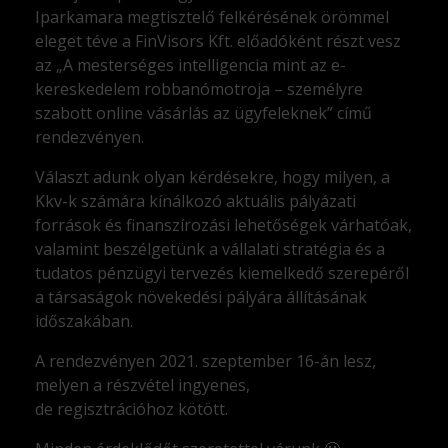
Iparkamara megtisztelő felkérésének örömmel
eleget téve a FinVisors Kft. előadóként részt vesz
az „A mesterséges intelligencia mint az e-
kereskedelem robbanómotroja – személyre
szabott online vásárlás az ügyfeleknek” című
rendezvényen.
Választ adunk olyan kérdésekre, hogy milyen, a
Kkv-k számára kínálkozó aktuális pályázati
források és finanszírozási lehetőségek várhatóak,
valamint beszélgetünk a vállalati stratégia és a
tudatos pénzügyi tervezés kiemelkedő szerepéről
a társaságok növekedési pályára állításának
időszakában.
A rendezvényen 2021. szeptember 16-án lesz,
melyen a részvétel ingyenes,
de regisztrációhoz kötött.