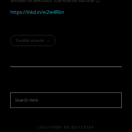
Minden érdeklődőt szeretettel várunk 🙂
https://lnkd.in/ei2w4R6n
Tovább olvasok
LEGUTÓBBI BEJEGYZÉSEK