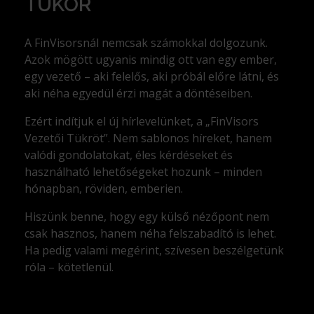
TÜKÖR
A FinVisorsnál nemcsak számokkal dolgozunk.
Azok mögött ugyanis mindig ott van egy ember,
egy vezető – aki felelős, aki próbál előre látni, és
aki néha egyedül érzi magát a döntéseiben.
Ezért indítjuk el új hírlevelünket, a „FinVisors
Vezetői Tükröt”. Nem sablonos híreket, hanem
valódi gondolatokat, éles kérdéseket és
használható lehetőségeket hozunk – minden
hónapban, röviden, emberien.
Hiszünk benne, hogy egy külső nézőpont nem
csak hasznos, hanem néha felszabadító is lehet.
Ha pedig valami megérint, szívesen beszélgetünk
róla – kötetlenül.