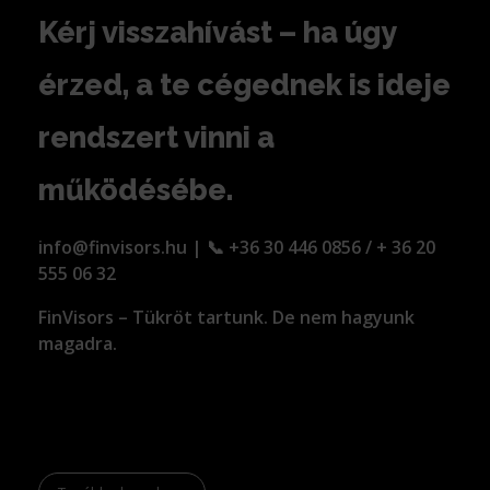
Kérj visszahívást – ha úgy
érzed, a te cégednek is ideje
rendszert vinni a
működésébe.
info@finvisors.hu |
📞
+36 30 446 0856 / + 36 20
555 06 32
FinVisors – Tükröt tartunk. De nem hagyunk
magadra.