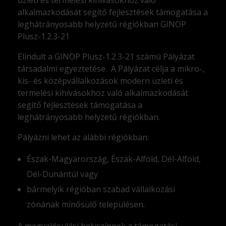
alkalmazkodását segítő fejlesztések támogatása a
leghátrányosabb helyzetű régiókban GINOP
Plusz-1.2.3-21
Elindult a GINOP Plusz-1.2.3-21 számú Pályázat
társadalmi egyeztetése. A Pályázat célja a mikro-,
kis- és középvállalkozások modern üzleti és
termelési kihívásokhoz való alkalmazkodását
segítő fejlesztések támogatása a
leghátrányosabb helyzetű régiókban.
Pályázni lehet az alábbi régiókban:
Észak-Magyarország, Észak-Alföld, Dél-Alföld,
Dél-Dunántúl vagy
bármelyik régióban szabad vállalkozási
zónának minősülő településen.
A megvalósulási helyszínnek a támogatási