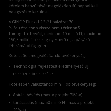
kérelem benyújtását megelőzően 60 nappal kell
bejegyzésre kerülnie.
A GINOP Plusz-1.2.3-21 pályázat
70
%
feltételesen vissza nem térítendő
támogatást
nyújt, minimum 10 millió Ft, maximum
150,5 millió Ft összeg nyerhető el, a pályázó
létszámától függően.
Kötelezően megvalósítandó tevékenység:
Technológiai fejlesztést eredményező új
eszközök beszerzése
Kötelezően választandó min. 1 db tevékenység:
építés, bővítés (max. a projekt 70%-a)
tanácsadás (max. 50 millió Ft, max. a projekt
20%-a)