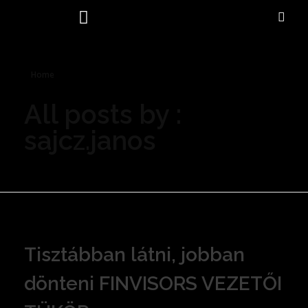
SZOLGÁLTATÁSAINK – SZAKTERÜLETEK
Home
All posts by :
sajcz.janos
Tisztábban látni, jobban
dönteni FINVISORS VEZETŐI