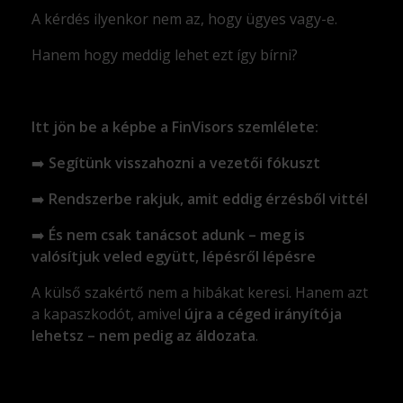
A kérdés ilyenkor nem az, hogy ügyes vagy-e.
Hanem hogy meddig lehet ezt így bírni?
Itt jön be a képbe a FinVisors szemlélete:
➡️
Segítünk visszahozni a vezetői fókuszt
➡️
Rendszerbe rakjuk, amit eddig érzésből vittél
➡️
És nem csak tanácsot adunk – meg is
valósítjuk veled együtt, lépésről lépésre
A külső szakértő nem a hibákat keresi. Hanem azt
a kapaszkodót, amivel
újra a céged irányítója
lehetsz – nem pedig az áldozata
.