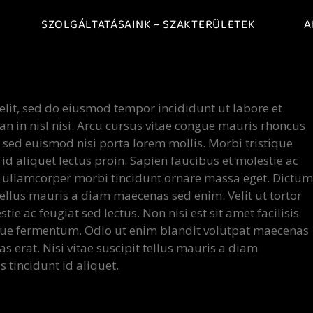
SZOLGÁLTATÁSAINK – SZAKTERÜLETEK
A
elit, sed do eiusmod tempor incididunt ut labore et
 in nisl nisi. Arcu cursus vitae congue mauris rhoncus
t sed euismod nisi porta lorem mollis. Morbi tristique
 id aliquet lectus proin. Sapien faucibus et molestie ac
ed ullamcorper morbi tincidunt ornare massa eget. Dictum
 tellus mauris a diam maecenas sed enim. Velit ut tortor
e ac feugiat sed lectus. Non nisi est sit amet facilisis
que fermentum. Odio ut enim blandit volutpat maecenas
as erat. Nisi vitae suscipit tellus mauris a diam
s tincidunt id aliquet.