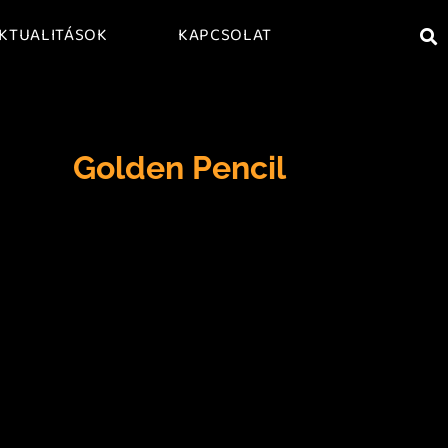
KTUALITÁSOK
KAPCSOLAT
Golden Pencil
Lorem ipsum dolor sit amet, consectetur
adipiscing elit, sed do eiusmod tempor
incididunt ut labore et dolore magna
aliqua Egestas purus viverra accumsan in
nisl nisi Arcu cursus vitae congue mauris
rhoncus aenean vel elit scelerisque In
egestas erat imperdiet sed euismod nisi
porta lorem mollis Morbi tristique
senectus et netus