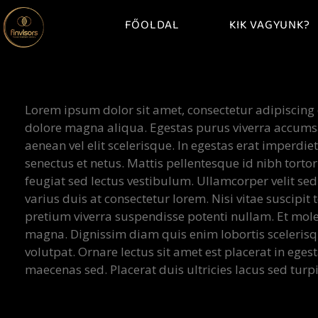
FŐOLDAL
KIK VAGYUNK?
Lorem ipsum dolor sit amet, consectetur adipiscing 
dolore magna aliqua. Egestas purus viverra accumsan
aenean vel elit scelerisque. In egestas erat imperdie
senectus et netus. Mattis pellentesque id nibh tortor
feugiat sed lectus vestibulum. Ullamcorper velit s
varius duis at consectetur lorem. Nisi vitae suscipit
pretium viverra suspendisse potenti nullam. Et molesti
magna. Dignissim diam quis enim lobortis sceleris
volutpat. Ornare lectus sit amet est placerat in egest
maecenas sed. Placerat duis ultricies lacus sed turpi