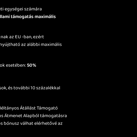
leti egységei számára
llami támogatás maximális
nak az EU -ban, ezért
 nyújtható az alábbi maximális
sok esetében:
50%
ok, és további 10 százalékkal
Méltányos Átállást Támogató
gos Átmenet Alapból támogatásra
os bónusz válhat elérhetővé az