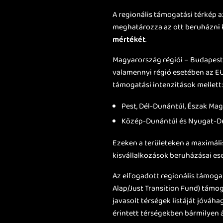
A regionális támogatási térkép az
meghatározza az ott beruházni 
mértékét
.
Magyarország régiói – Budapest 
valamennyi régió esetében az EUM
támogatási intenzitások mellett
Pest, Dél-Dunántúl, Észak Mag
Közép-Dunántúl és Nyugat-Du
Ezeken a területeken a maximáli
kisvállalkozások beruházásai es
Az elfogadott regionális támog
Alap/Just Transition Fund) tám
javasolt térségek listáját jóváh
érintett térségekben bármilyen á