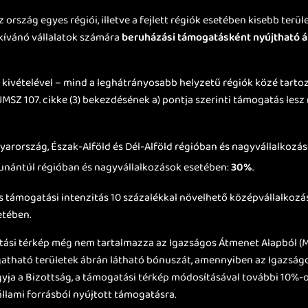
 ország egyes régiói, illetve a fejlett régiók esetében kisebb terü
kívánó vállalatok számára
beruházási támogatásként nyújtható á
kivételével – mind a leghátrányosabb helyzetű régiók közé tartoz
SZ 107. cikke (3) bekezdésének a) pontja szerinti támogatás lesz
:
yarország, Észak-Alföld és Dél-Alföld régióban és nagyvállalkozá
nántúl régióban és nagyvállalkozások esetében:
30%
.
s támogatási intenzitás 10 százalékkal növelhető középvállalkozás
etében.
atási térkép még nem tartalmazza az Igazságos Átmenet Alapból (
ogatható területek ábrán látható bónuszát, amennyiben az Igazsá
agyja a Bizottság, a támogatási térkép módosításával további 10%-
llami forrásból nyújtott támogatásra.