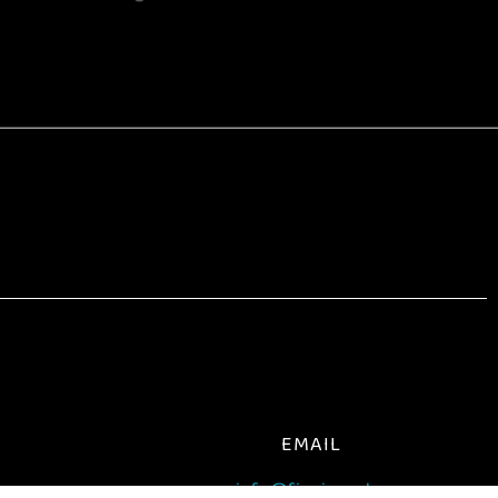
EMAIL
N
info@finvisors.hu