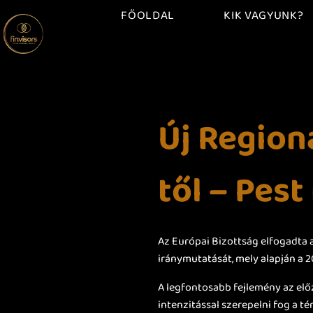
FŐOLDAL
KIK VAGYUNK?
Új Region
től – Pes
Az Európai Bizottság elfogadta a
iránymutatását, mely alapján a 
A legfontosabb fejlemény az elő
intenzitással szerepelni fog a té