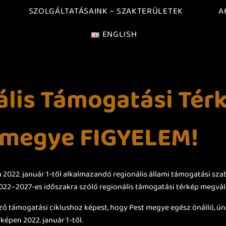
SZOLGÁLTATÁSAINK – SZAKTERÜLETEK
A
ENGLISH
ális Támogatási Tér
t megye FIGYELEM!
 2022. január 1-től alkalmazandó regionális állami támogatási sz
2022–2027-es időszakra szóló regionális támogatási térkép megvál
ző támogatási ciklushoz képest, hogy Pest megye egész önálló, ún.
rképen 2022. január 1-től.