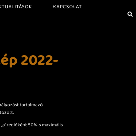
KTUALITÁSOK
KAPCSOLAT
kép 2022-
abályozást tartalmazó
tozott.
 „a” régióként 50%-s maximális